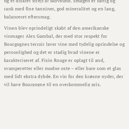
og et diskret strejf af skovbund. Smagen er saftig og
rank med fine tanniner, god mineralitet og en lang,
balanceret eftersmag.
Vinen blev oprindeligt skabt af den amerikanske
vinmager Alex Gambal, der med stor respekt for
Bourgognes terroir laver vine med tydelig oprindelse og
personlighed og det er stadig hvad vinene er
karakteriseret af. Fixin Rouge er oplagt til and,
svamperetter eller modne oste – eller bare som et glas
med lidt ekstra dybde. En vin for den kræsne nyder, der
vil have Bourgogne til en overkommelig pris.
Lignende vine