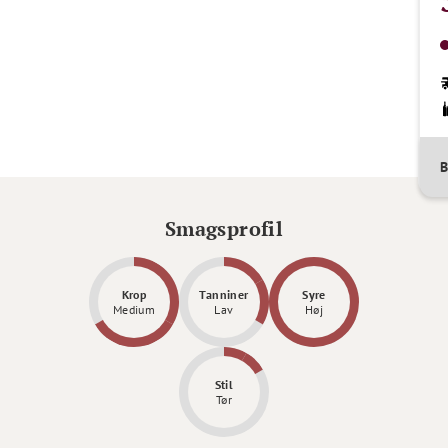
B
Smagsprofil
Krop
Tanniner
Syre
Medium
Lav
Høj
Stil
Tør