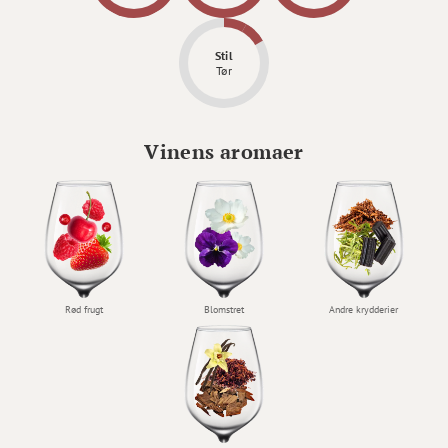
Stil
Tør
Vinens aromaer
Rød frugt
Blomstret
Andre krydderier