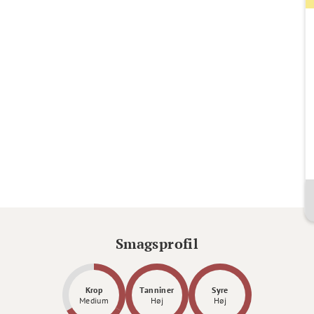
Smagsprofil
Krop
Tanniner
Syre
Medium
Høj
Høj