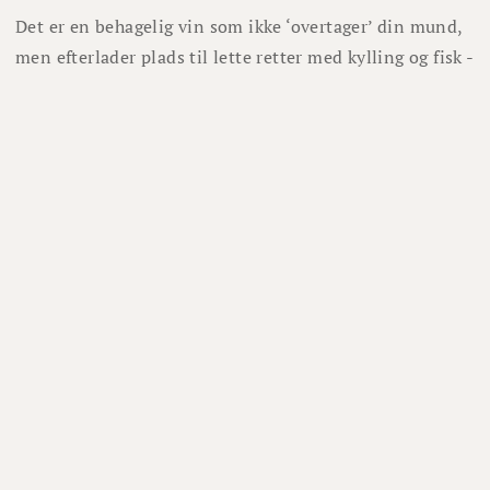
Det er en behagelig vin som ikke ‘overtager’ din mund,
men efterlader plads til lette retter med kylling og fisk -
eller bare til endnu et glas.
Nyd den ved 8°C af almindelige hvidvinsglas og server
den til festens forret - eller for dem som helst holder
sig til hvidvin en hel aften.
Lignende vine
1