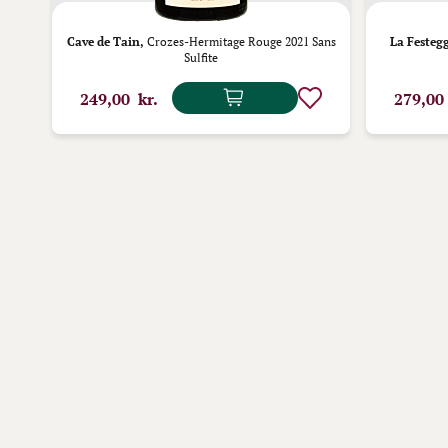
 de
Cave de Tain,
Crozes-Hermitage Rouge 2021 Sans
La Festegg
Sulfite
249,00 kr.
279,00