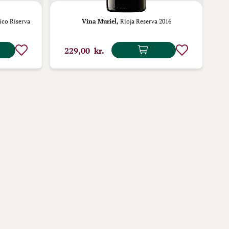
ico Riserva
Vina Muriel,
Rioja Reserva 2016
229,00 kr.
4