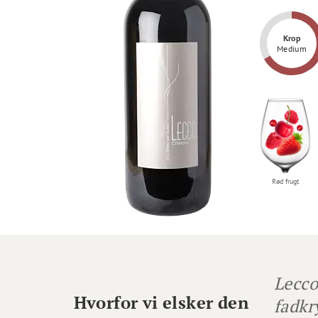
Krop
Medium
Rød frugt
Lecco
Hvorfor vi elsker den
fadkr