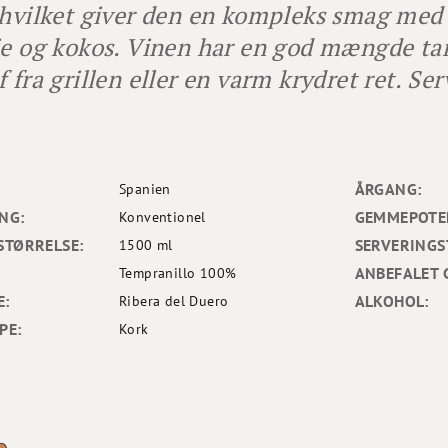
 hvilket giver den en kompleks smag med n
je og kokos. Vinen har en god mængde tan
f fra grillen eller en varm krydret ret. Se
ÅRGANG:
Spanien
NG:
GEMMEPOTEN
Konventionel
STØRRELSE:
SERVERINGS
1500 ml
ANBEFALET 
Tempranillo 100%
E:
ALKOHOL:
Ribera del Duero
PE:
Kork