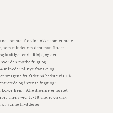
erne kommer fra vinstokke som er mere
er, som minder om dem man finder i
g kraftiger end i Rioja, og det
 hvor den mørke frugt og
14 måneder på nye franske og
rer smagene fra fadet på bedste vis. På
ntrerede og intense frugt og i
g kokos frem! Alle druerne er høstet
erver vinen ved 15-18 grader og drik
s på varme krydderier.