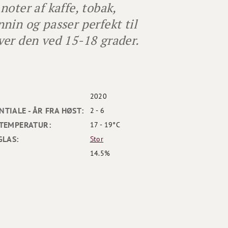
oter af kaffe, tobak,
nin og passer perfekt til
rver den ved 15-18 grader.
2020
TIALE - ÅR FRA HØST:
2 - 6
TEMPERATUR:
17 - 19°C
GLAS:
Stor
14.5%