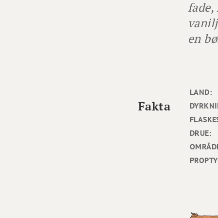
fade,
vanil
en bø
LAND:
Fakta
DYRKNI
FLASKE
DRUE:
OMRÅD
PROPTY