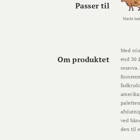
Passer til
Mørkt kø
Med cri
Om produktet
end 30 
reserva.
fornemm
fadkrydd
amerikan
paletten
afslutni
ved hånd
den til 