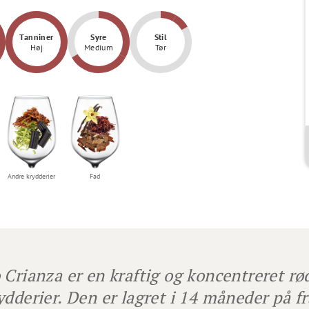
Tanniner
Syre
Stil
Høj
Medium
Tør
Andre krydderier
Fad
 Crianza er en kraftig og koncentreret r
ydderier. Den er lagret i 14 måneder på 