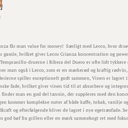
d
anza får man value for money! Særligt med Lecco, hvor dru
år gamle, hvilket giver Lecco Crianza koncentration og pow
 Tempranillo-druerne i Ribera del Duero er ofte lidt tykkere o
er man også i Lecco, som er en mørkerød og kraftig rødvin,
erierne spiller exceptionelt godt sammen, Vinen er lagret 
ske fade, hvilket giver vinen tid til at absorbere og integre
 finder man en god del tannin, der suppleres med den konce
gen kommer komplekse noter af både kaffe, tobak, vanilje o
kraft og efterfølgende bliver de lagret i nye egetræsfade. S
en god bøf fra grillen eller en mørk sammekogt ret med foku