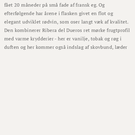
fået 20 måneder på små fade af fransk eg. Og
efterfølgende har årene i flasken givet en flot og
elegant udviklet rødvin, som oser langt væk af kvalitet.
Den kombinerer Ribera del Dueros ret mørke frugtprofil
med varme krydderier - her er vanilje, tobak og røg i
duften og her kommer også indslag af skovbund, læder
og cedertræ. Det er koncentreret og intens rødvin, som
sagtens kan holde 10 år yderligere i kælderen. Vinen
kommer i en flot et-styks gaveæske i træ.
Lignende vine