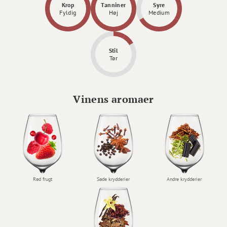
Krop
Tanniner
Syre
Fyldig
Høj
Medium
Stil
Tør
Vinens aromaer
Rød frugt
Søde krydderier
Andre krydderier