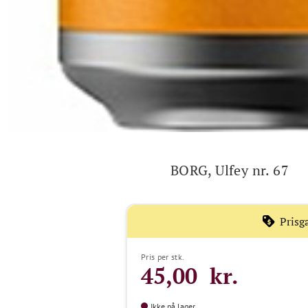
BORG, Ulfey nr. 67
Prisg
Pris per stk.
45,00 kr.
Ikke på lager