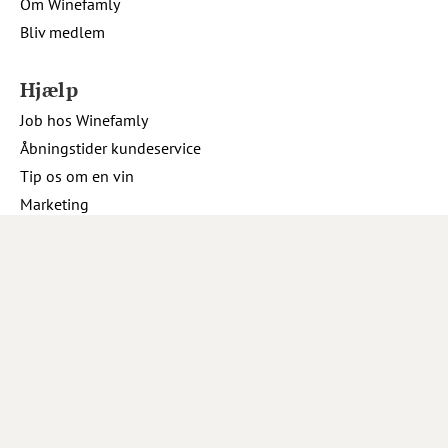
Om Winefamly
Bliv medlem
Hjælp
Job hos Winefamly
Åbningstider kundeservice
Tip os om en vin
Marketing
Tilmeld nyhedsbrev
Inspiration
Opskrifter og inspiration
Sociale medier