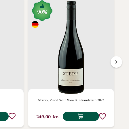
90%
Stepp,
Pinot Noir Vom Buntsandstein 2023
Bod
249,00 kr.
1