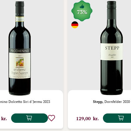
73%
nino Dolcetto Siri d´Jermu 2023
Stepp,
Dornfelder 2020
 kr.
129,00 kr.