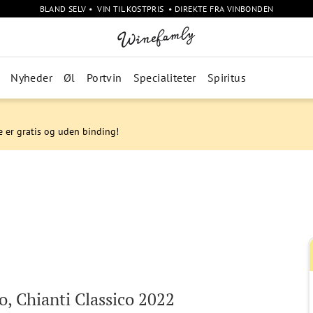
BLAND SELV • VIN TIL KOSTPRIS • DIREKTE FRA VINBONDEN
Nyheder
Øl
Portvin
Specialiteter
Spiritus
e er gratis og uden binding!
o, Chianti Classico 2022