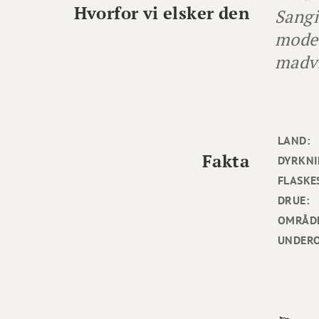
Hvorfor vi elsker den
Sangi
moden
madvi
LAND:
Fakta
DYRKNI
FLASKE
DRUE:
OMRÅD
UNDER