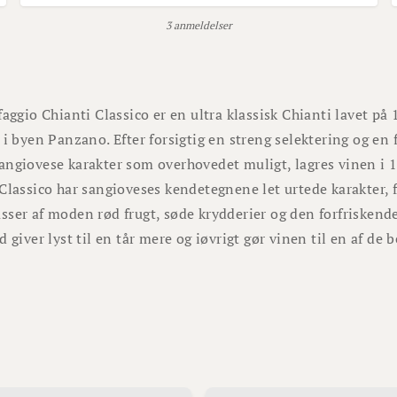
3 anmeldelser
faggio Chianti Classico er en ultra klassisk Chianti lavet på
 i byen Panzano. Efter forsigtig en streng selektering og en f
ngiovese karakter som overhovedet muligt, lagres vinen i 1
Classico har sangioveses kendetegnene let urtede karakter,
ser af moden rød frugt, søde krydderier og den forfriskende 
d giver lyst til en tår mere og iøvrigt gør vinen til en af de