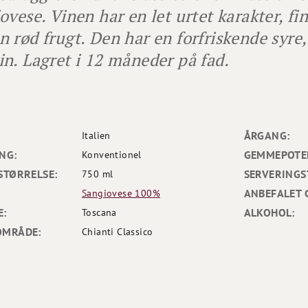
ovese. Vinen har en let urtet karakter, fi
 rød frugt. Den har en forfriskende syre, 
n. Lagret i 12 måneder på fad.
ÅRGANG:
Italien
NG:
GEMMEPOTEN
Konventionel
STØRRELSE:
SERVERINGS
750 ml
ANBEFALET 
Sangiovese 100%
E:
ALKOHOL:
Toscana
OMRÅDE:
Chianti Classico