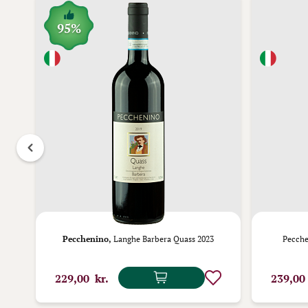
95%
uado
Pecchenino,
Langhe Barbera Quass 2023
Pecche
229,00 kr.
239,00