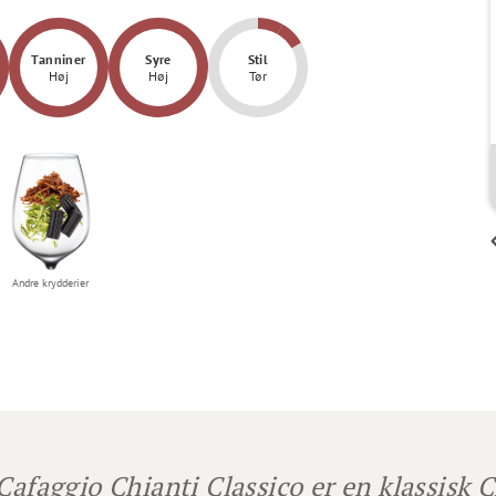
Tanniner
Syre
Stil
Høj
Høj
Tør
Claus Hansen
En lille Perle
Andre krydderier
 Cafaggio Chianti Classico er en klassisk 