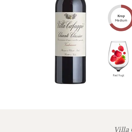
Krop
Medium
Rasmus Horn
En ung vin til den syrlige side. Den er let i
Rød frugt
munden og ikke en vin der kommer
buldrende. Jeg savner lidt mere fylde men
nedkølet på en sommer dag er den fin.
Villa