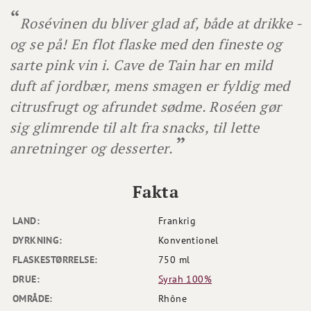
Rosévinen du bliver glad af, både at drikke -
og se på! En flot flaske med den fineste og
sarte pink vin i. Cave de Tain har en mild
duft af jordbær, mens smagen er fyldig med
citrusfrugt og afrundet sødme. Roséen gør
sig glimrende til alt fra snacks, til lette
anretninger og desserter.
Fakta
LAND:
Frankrig
DYRKNING:
Konventionel
FLASKESTØRRELSE:
750 ml
DRUE:
Syrah 100%
OMRÅDE:
Rhône