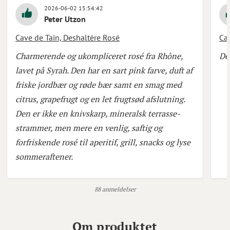
2026-06-02 15:54:42
Peter Utzon
Cave de Tain, Deshaltère Rosé
Cav
Charmerende og ukompliceret rosé fra Rhône,
De
lavet på Syrah. Den har en sart pink farve, duft af
friske jordbær og røde bær samt en smag med
citrus, grapefrugt og en let frugtsød afslutning.
Den er ikke en knivskarp, mineralsk terrasse-
strammer, men mere en venlig, saftig og
forfriskende rosé til aperitif, grill, snacks og lyse
sommeraftener.
88 anmeldelser
Om produktet