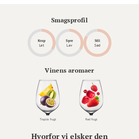
Smagsprofil
Krop
Syre
Stil
Let
Lav
Sød
Vinens aromaer
Tropisk frugt
Rød frugt
Hvorfor vi elsker den