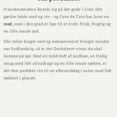
Franskmændene forstår sig på det gode i livet. Det
gælder både mad og vin - og Cave de Tain har lavet en
rosé
, som i den grad er lige til at nyde. Frisk, frugtig og
en lille smule sød.
Når solen brager ned og sommervejret bringer minder
om Sydfrankrig, så er det Déshalterè vinen du skal
komme på køl. Med en mild duft af jordbær, en fyldig
smag med lidt citrusfrugt og en lille smule sødme, er
det den perfekte vin til en eftermiddag i solen med lidt
lækkert i glasset.
Syrah-druerne trækker kort tid med mosten, hvilket
giver en smuk lyserød farve. Gæringen stoppes ved cirka
11% alkohol, hvilket efterlader en smule restsukker,
som giver en let frugtsød smag til vinen.