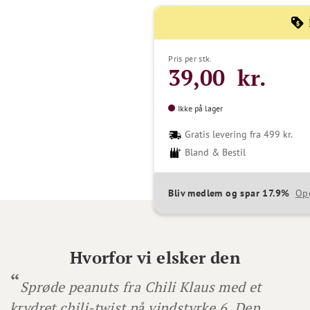
Pris per stk.
39,00 kr.
Ikke på lager
Gratis levering fra 499 kr.
Bland & Bestil
Bliv medlem og spar 17.9%
Op
Hvorfor vi elsker den
Sprøde peanuts fra Chili Klaus med et
krydret chili-twist på vindstyrke 6. Den