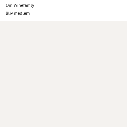
Om Winefamly
Bliv medlem
Hjælp
Job hos Winefamly
Åbningstider kundeservice
Tip os om en vin
Marketing
Tilmeld nyhedsbrev
Inspiration
Opskrifter og inspiration
Sociale medier