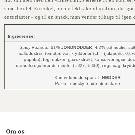
snackbordet. En enkel, men effektiv kombination, der gør C
entusiaster – og til en snack, man vender tilbage til igen 
Ingredienser
Spicy Peanuts: 91%
JORDNØDDER
, 4,2% palmeolie, sal
maltodextrin, tomatpulver, krydderier (chili (jalapeño, 0,
paprika), løg, sukker, gærekstrakt, konserveringsmidde
surhedsregulerende middel (E327, E330), røgsmag, krydde
Kan indeholde spor af:
NØDDER
.
Pakket i beskyttende atmosfære.
Om os