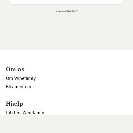
1 anmeldelser
Om os
Om Winefamly
Bliv medlem
Hjælp
Job hos Winefamly
Åbningstider kundeservice
Tip os om en vin