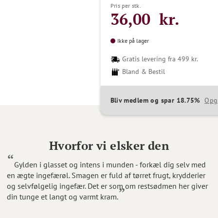
Pris per stk.
36,00 kr.
Ikke på lager
Gratis levering fra 499 kr.
Bland & Bestil
Bliv medlem og spar 18.75%
Opg
Hvorfor vi elsker den
Gylden i glasset og intens i munden - forkæl dig selv med
en ægte ingefærøl. Smagen er fuld af tørret frugt, krydderier
og selvfølgelig ingefær. Det er som om restsødmen her giver
din tunge et langt og varmt kram.