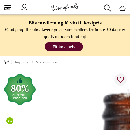
M
Bliv medlem og få vin til kostpris
Få adgang til endnu lavere priser som medlem. De første 30 dage er
gratis og uden binding!
Få kostpris
Ingefærøl
Storbritannien
80%
AF 20 VILLE
KØBE IGEN