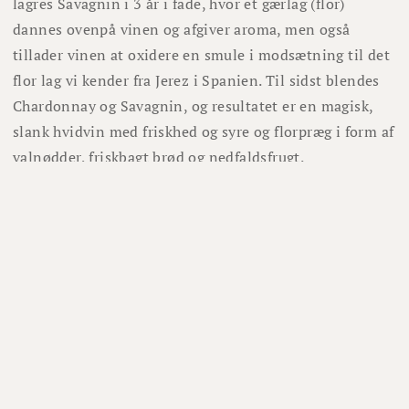
lagres Savagnin i 3 år i fade, hvor et gærlag (flor)
dannes ovenpå vinen og afgiver aroma, men også
tillader vinen at oxidere en smule i modsætning til det
flor lag vi kender fra Jerez i Spanien. Til sidst blendes
Chardonnay og Savagnin, og resultatet er en magisk,
slank hvidvin med friskhed og syre og florpræg i form af
valnødder, friskbagt brød og nedfaldsfrugt.
Et perfekt match til spicy orientalsk mad og naturligvis
comté.
Lignende vine
87%