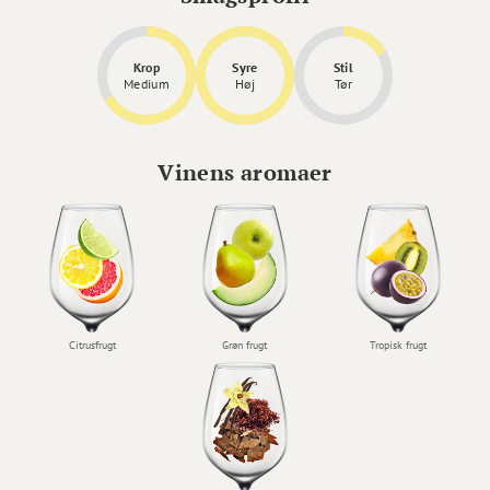
Krop
Syre
Stil
Medium
Høj
Tør
Vinens aromaer
Citrusfrugt
Grøn frugt
Tropisk frugt