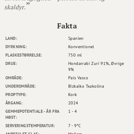
skaldyr.
Fakta
LAND:
Spanien
DYRKNING:
Konventionel
FLASKESTØRRELSE:
750 ml
DRUE:
Hondarrabi Zuri 91%, Øvrige
9%
OMRÅDE:
Pais Vasco
UNDEROMRÅDE:
Bizkaiko Txakolina
PROPTYPE:
Kork
ÅRGANG:
2024
GEMMEPOTENTIALE - ÅR FRA
1 - 4
HØST:
SERVERINGSTEMPERATUR:
7 - 9°C
ANBEFALET GLAS:
Mellem