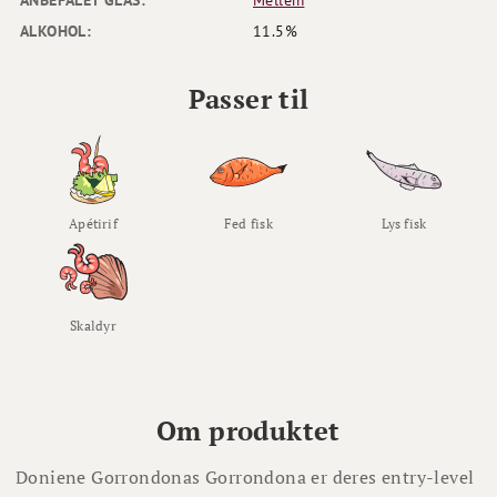
ALKOHOL:
11.5%
Passer til
Apétirif
Fed fisk
Lys fisk
Skaldyr
Om produktet
Doniene Gorrondonas Gorrondona er deres entry-level