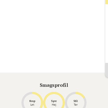
Smagsprofil
Krop
Syre
Stil
Let
Høj
Tør