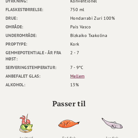
DYRKNING:
Konventionel
FLASKESTØRRELSE:
750 ml
DRUE:
Hondarrabi Zuri 100%
OMRÅDE:
Pais Vasco
UNDEROMRÅDE:
Bizkaiko Txakolina
PROPTYPE:
Kork
GEMMEPOTENTIALE - ÅR FRA
2 - 7
HØST:
SERVERINGSTEMPERATUR:
7 - 9°C
ANBEFALET GLAS:
Mellem
ALKOHOL:
13%
Passer til