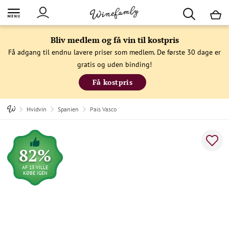
M
Bliv medlem og få vin til kostpris
Få adgang til endnu lavere priser som medlem. De første 30 dage er
gratis og uden binding!
Få kostpris
Hvidvin
Spanien
Pais Vasco
82%
AF 13 VILLE
KØBE IGEN