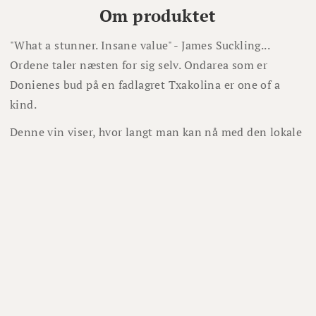
Om produktet
"What a stunner. Insane value" - James Suckling...
Ordene taler næsten for sig selv. Ondarea som er
Donienes bud på en fadlagret Txakolina er one of a
kind.
Denne vin viser, hvor langt man kan nå med den lokale
drue Hondarrabi Zuri, når den behandles med respekt
og præcision. Duften emmer af mineralitet og havbrise
– en klar påmindelse om vinmarkernes beliggenhed tæt
ved Atlanterhavet. Frisk citrus kombineres med sarte
strejf af anis, mens lagringen på både gærrester og
egetræ tilføjer nuancer af brioche, honning og dybde.
Smagen er fyldig og kompleks med en vibrerende syre,
som holder hele vejen igennem. Citrus og pære møder