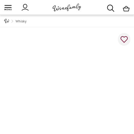
M
Whisky