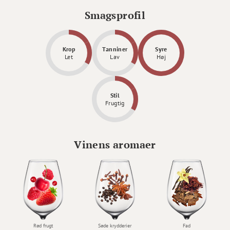
Smagsprofil
Krop
Tanniner
Syre
Let
Lav
Høj
Stil
Frugtig
Vinens aromaer
Rød frugt
Søde krydderier
Fad