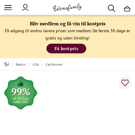
M
Bliv medlem og få vin til kostpris
Få adgang til endnu lavere priser som medlem. De første 30 dage er
gratis og uden binding!
Få kostpris
Rødvin
USA
Californien
99%
AF 78 VILLE
KØBE IGEN