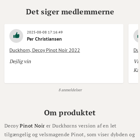
Det siger medlemmerne
2025-08-08 17:16:49
Per Christiansen
Duckhorn, Decoy Pinot Noir 2022
Du
Dejlig vin
Vi
Kan
8 anmeldelser
Om produktet
Decoy
Pinot Noir
er Duckhorns version af en let
tilgængelig og velsmagende Pinot, som viser dybden og