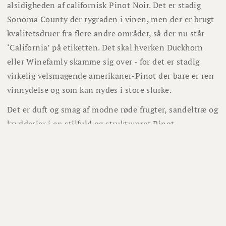
alsidigheden af californisk Pinot Noir. Det er stadig
Sonoma County der rygraden i vinen, men der er brugt
kvalitetsdruer fra flere andre områder, så der nu står
‘California’ på etiketten. Det skal hverken Duckhorn
eller Winefamly skamme sig over - for det er stadig
virkelig velsmagende amerikaner-Pinot der bare er ren
vinnydelse og som kan nydes i store slurke.
Det er duft og smag af modne røde frugter, sandeltræ og
krydderier i en stilfuld og struktureret Pinot.
Drik den ved 14-16°C i husets største rødvinsglas.
Forkæl dig selv - og vinen ved at nyde den sammen
med små franske poussiner, stegt unghanebryst eller et
stykke grillet halloumi-ost med sprød salat.