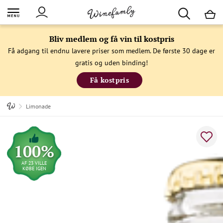
M
Bliv medlem og få vin til kostpris
Få adgang til endnu lavere priser som medlem. De første 30 dage er
gratis og uden binding!
Få kostpris
Limonade
100%
AF 23 VILLE
KØBE IGEN