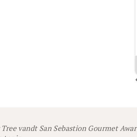
Mads Kofoed
dejlig tonic
 Tree vandt San Sebastion Gourmet Awar