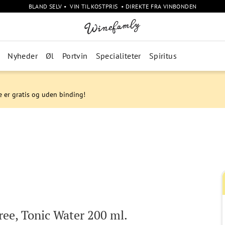
BLAND SELV • VIN TIL KOSTPRIS • DIREKTE FRA VINBONDEN
Nyheder
Øl
Portvin
Specialiteter
Spiritus
e er gratis og uden binding!
ree, Tonic Water 200 ml.