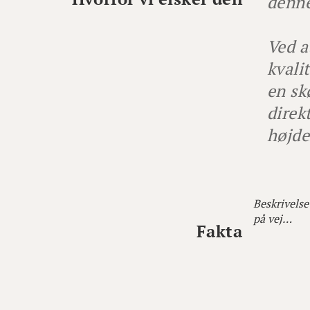
denne
Ved a
kvali
en sk
direk
højde
Beskrivelse
på vej…
Fakta