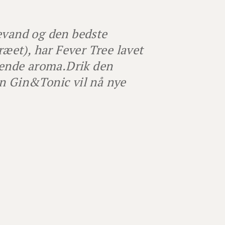
evand og den bedste
ræet), har Fever Tree lavet
kende aroma.
Drik den
din Gin&Tonic vil nå nye