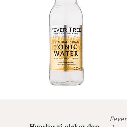
Fever
Hvorfor vi elsker den