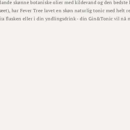
lande skønne botaniske olier med kildevand og den bedste k
ræet), har Fever Tree lavet en skøn naturlig tonic med helt 
fra flasken eller i din yndlingsdrink - din Gin&Tonic vil nå 