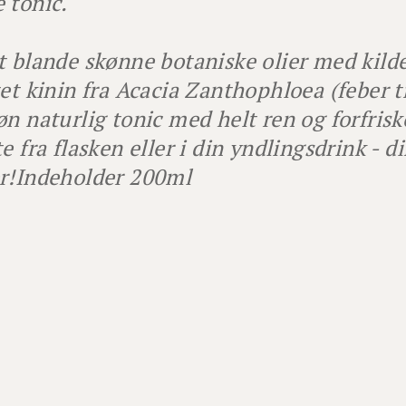
 tonic.
t blande skønne botaniske olier med kild
tet kinin fra Acacia Zanthophloea (feber t
øn naturlig tonic med helt ren og forfris
te fra flasken eller i din yndlingsdrink - 
r!
Indeholder 200ml