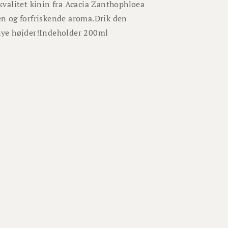
valitet kinin fra Acacia Zanthophloea
ren og forfriskende aroma.
Drik den
nye højder!
Indeholder 200ml