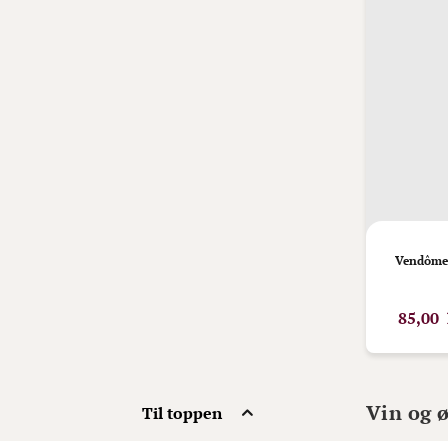
Vendôme 
85,00 
Vin og 
Til toppen