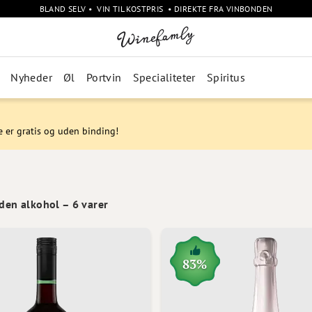
BLAND SELV • VIN TIL KOSTPRIS • DIREKTE FRA VINBONDEN
Nyheder
Øl
Portvin
Specialiteter
Spiritus
e er gratis og uden binding!
uden alkohol
–
6
varer
83%