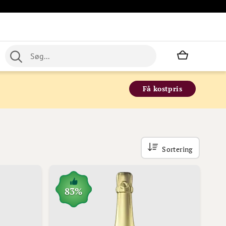
Min indkø
Få kostpris
Sortering
83%