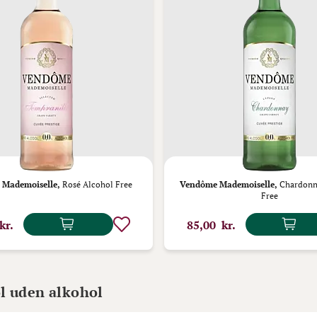
Mademoiselle,
Rosé Alcohol Free
Vendôme Mademoiselle,
Chardonn
Free
kr.
85,00 kr.
øl uden alkohol