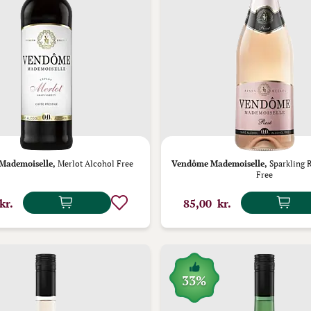
Mademoiselle,
Merlot Alcohol Free
Vendôme Mademoiselle,
Sparkling 
Free
kr.
85,00 kr.
33%