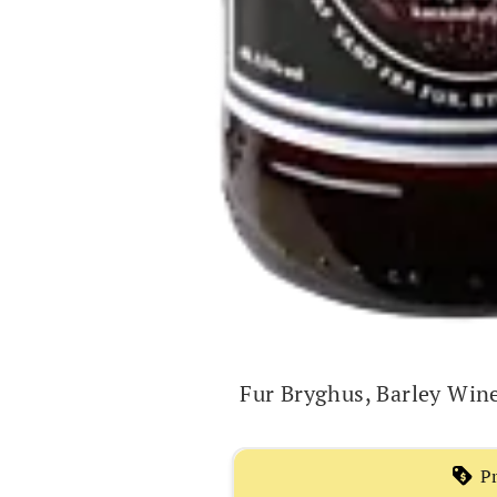
Fur Bryghus, Barley Win
Pr