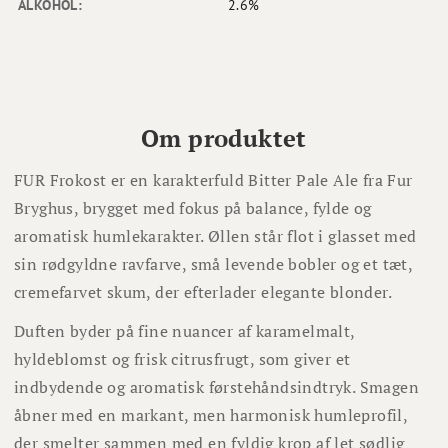
ALKOHOL:
2.6%
Om produktet
FUR Frokost er en karakterfuld Bitter Pale Ale fra Fur
Bryghus, brygget med fokus på balance, fylde og
aromatisk humlekarakter. Øllen står flot i glasset med
sin rødgyldne ravfarve, små levende bobler og et tæt,
cremefarvet skum, der efterlader elegante blonder.
Duften byder på fine nuancer af karamelmalt,
hyldeblomst og frisk citrusfrugt, som giver et
indbydende og aromatisk førstehåndsindtryk. Smagen
åbner med en markant, men harmonisk humleprofil,
der smelter sammen med en fyldig krop af let sødlig