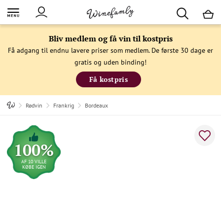
M
Bliv medlem og få vin til kostpris
Få adgang til endnu lavere priser som medlem. De første 30 dage er
gratis og uden binding!
Få kostpris
Rødvin
Frankrig
Bordeaux
100%
AF 10 VILLE
KØBE IGEN