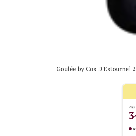
Goulée by Cos D'Estournel 
Pris 
3
Ik