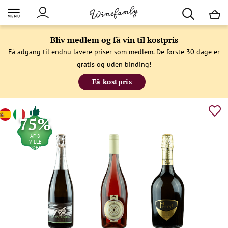
M
Bliv medlem og få vin til kostpris
Få adgang til endnu lavere priser som medlem. De første 30 dage er
gratis og uden binding!
Få kostpris
75%
AF 8
VILLE
KØBE
IGEN