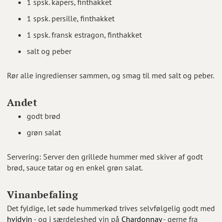
1 spsk. kapers, finthakket
1 spsk. persille, finthakket
1 spsk. fransk estragon, finthakket
salt og peber
Rør alle ingredienser sammen, og smag til med salt og peber.
Andet
godt brød
grøn salat
Servering: Server den grillede hummer med skiver af godt
brød, sauce tatar og en enkel grøn salat.
Vinanbefaling
Det fyldige, let søde hummerkød trives selvfølgelig godt med
hvidvin
- og i særdeleshed vin på
Chardonnay
- gerne fra