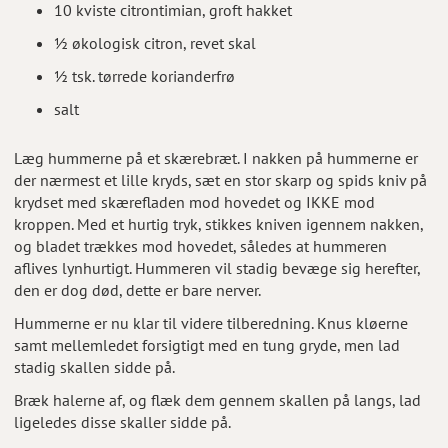
10 kviste citrontimian, groft hakket
½ økologisk citron, revet skal
½ tsk. tørrede korianderfrø
salt
Læg hummerne på et skærebræt. I nakken på hummerne er
der nærmest et lille kryds, sæt en stor skarp og spids kniv på
krydset med skærefladen mod hovedet og IKKE mod
kroppen. Med et hurtig tryk, stikkes kniven igennem nakken,
og bladet trækkes mod hovedet, således at hummeren
aflives lynhurtigt. Hummeren vil stadig bevæge sig herefter,
den er dog død, dette er bare nerver.
Hummerne er nu klar til videre tilberedning. Knus kløerne
samt mellemledet forsigtigt med en tung gryde, men lad
stadig skallen sidde på.
Bræk halerne af, og flæk dem gennem skallen på langs, lad
ligeledes disse skaller sidde på.