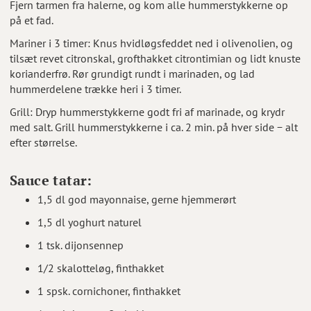
Fjern tarmen fra halerne, og kom alle hummerstykkerne op
på et fad.
Mariner i 3 timer: Knus hvidløgsfeddet ned i olivenolien, og
tilsæt revet citronskal, grofthakket citrontimian og lidt knuste
korianderfrø. Rør grundigt rundt i marinaden, og lad
hummerdelene trække heri i 3 timer.
Grill: Dryp hummerstykkerne godt fri af marinade, og krydr
med salt. Grill hummerstykkerne i ca. 2 min. på hver side − alt
efter størrelse.
Sauce tatar:
1,5 dl god mayonnaise, gerne hjemmerørt
1,5 dl yoghurt naturel
1 tsk. dijonsennep
1/2 skalotteløg, finthakket
1 spsk. cornichoner, finthakket