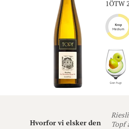
1ÖTW 
Krop
Medium
Grøn frugt
Riesl
Hvorfor vi elsker den
Topf 