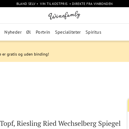
BLAND SELV • VIN TIL KOSTPRIS • DIREKTE FRA VINBONDEN
Nyheder
Øl
Portvin
Specialiteter
Spiritus
e er gratis og uden binding!
Topf, Riesling Ried Wechselberg Spiegel