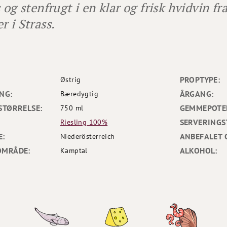
s og stenfrugt i en klar og frisk hvidvin fr
r i Strass.
PROPTYPE:
Østrig
NG:
ÅRGANG:
Bæredygtig
STØRRELSE:
GEMMEPOTEN
750 ml
SERVERINGS
Riesling 100%
E:
ANBEFALET 
Niederösterreich
OMRÅDE:
ALKOHOL:
Kamptal