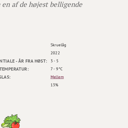
a en af de højest belligende
Skruelåg
2022
TIALE - ÅR FRA HØST:
3 - 5
TEMPERATUR:
7 - 9°C
GLAS:
Mellem
13%