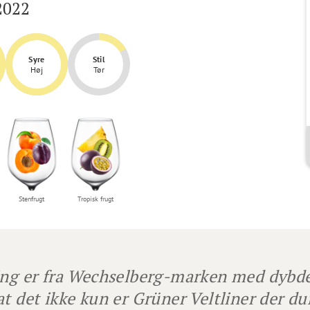
2022
Syre
Stil
Høj
Tør
Stenfrugt
Tropisk frugt
ing er fra Wechselberg-marken med dybde 
at det ikke kun er Grüner Veltliner der dur