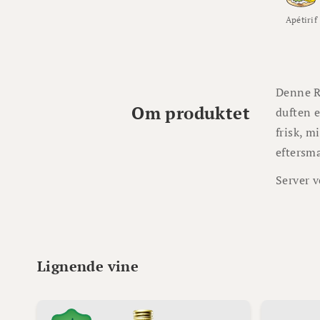
Apétirif
Denne Ri
Om produktet
duften e
frisk, 
eftersma
Server v
Lignende vine