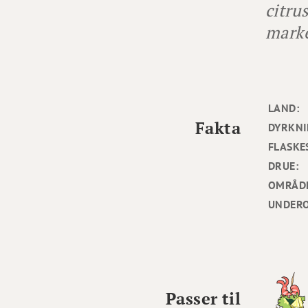
citru
marke
LAND:
Fakta
DYRKNI
FLASKE
DRUE:
OMRÅD
UNDER
Passer til