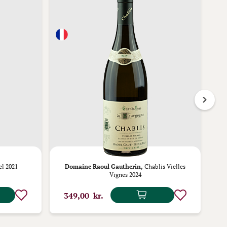
l 2021
Domaine Raoul Gautherin,
Chablis Vielles
Joh
Vignes 2024
349,00 kr.
2