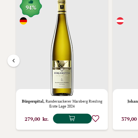
94%
Bürgerspital,
Randersackerer Marsberg Riesling
Johan
Erste Lage 2024
279,00 kr.
379,00