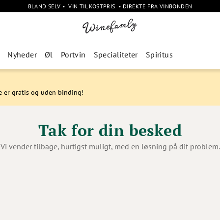
BLAND SELV • VIN TIL KOSTPRIS • DIREKTE FRA VINBONDEN
Nyheder
Øl
Portvin
Specialiteter
Spiritus
e er gratis og uden binding!
Tak for din besked
Vi vender tilbage, hurtigst muligt, med en løsning på dit problem.