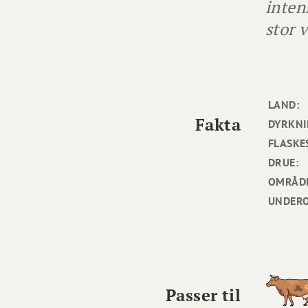
inten
stor 
LAND:
Fakta
DYRKNI
FLASKE
DRUE:
OMRÅD
UNDER
Passer til