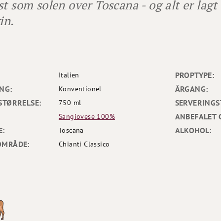
st som solen over Toscana - og alt er lagt 
vin.
PROPTYPE:
Italien
NG:
ÅRGANG:
Konventionel
STØRRELSE:
SERVERINGS
750 ml
ANBEFALET 
Sangiovese 100%
E:
ALKOHOL:
Toscana
OMRÅDE:
Chianti Classico