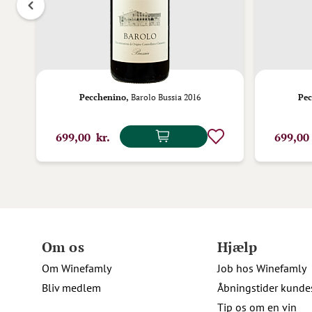
ran
Pecchenino,
Barolo Bussia 2016
Pec
699,00 kr.
699,00
Om os
Hjælp
Om Winefamly
Job hos Winefamly
Bliv medlem
Åbningstider kunde
Tip os om en vin