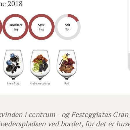
ne 2018
Tanniner
Syre
Stil
Høj
Høj
Tør
Mørk frugt
Andre krydderier
Fad
kvinden i centrum - og Festeggiatas Gran 
 hæderspladsen ved bordet, for det er huse