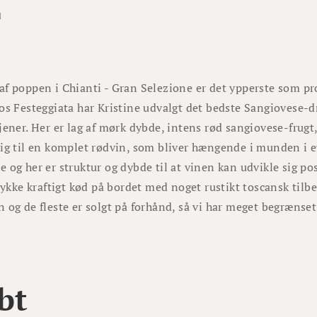
d
af poppen i Chianti - Gran Selezione er det ypperste som p
os Festeggiata har Kristine udvalgt det bedste Sangiovese-dr
jener. Her er lag af mørk dybde, intens rød sangiovese-frugt
ig til en komplet rødvin, som bliver hængende i munden i e
 og her er struktur og dybde til at vinen kan udvikle sig pos
stykke kraftigt kød på bordet med noget rustikt toscansk tilbe
 og de fleste er solgt på forhånd, så vi har meget begræns
bt