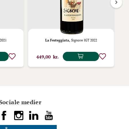
2021
La Festeggiata,
Signore IGT 2022
449,00 kr.
5
Sociale medier