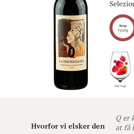
Selezio
Krop
Fyldig
Rød frugt
Q er 
Hvorfor vi elsker den
at få