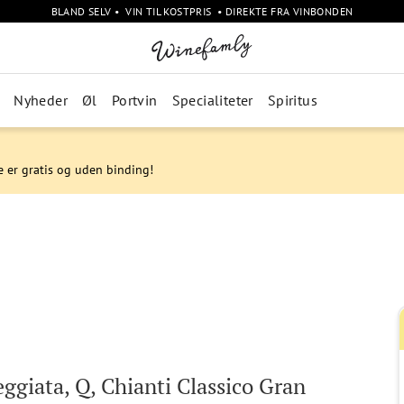
BLAND SELV • VIN TIL KOSTPRIS • DIREKTE FRA VINBONDEN
Nyheder
Øl
Portvin
Specialiteter
Spiritus
e er gratis og uden binding!
eggiata, Q, Chianti Classico Gran