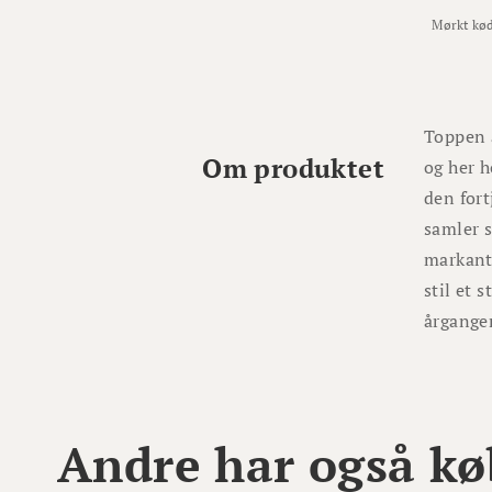
Mørkt kø
Toppen 
Om produktet
og her h
den fort
samler s
markante
stil et 
årgangen
Andre har også kø