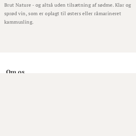
Brut Nature - og altså uden tilsætning af sødme. Klar og
sprød vin, som er oplagt til østers eller råmarineret
kammusling.
Om os
Om Winefamly
Bliv medlem
Hjælp
Job hos Winefamly
Åbningstider kundeservice
Tip os om en vin