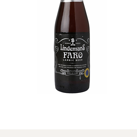
Finn Olesen
Endnu en som er et godt alternativt valg,
hvis det skal være en utraditionel øl-like drik
- især for dem, som egentlig ikke er så meget
til traditionelle ølmærker