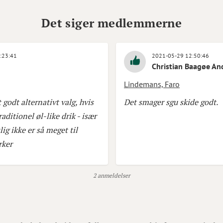
Det siger medlemmerne
:23:41
2021-05-29 12:50:46
n
Christian Baagøe An
Lindemans, Faro
godt alternativt valg, hvis
Det smager sgu skide godt.
aditionel øl-like drik - især
ig ikke er så meget til
rker
2 anmeldelser