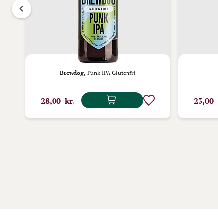
Brewdog,
Punk IPA Glutenfri
28,00 kr.
23,00 