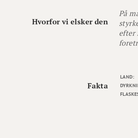
På ma
Hvorfor vi elsker den
styrk
efter
foret
LAND:
Fakta
DYRKNI
FLASKE