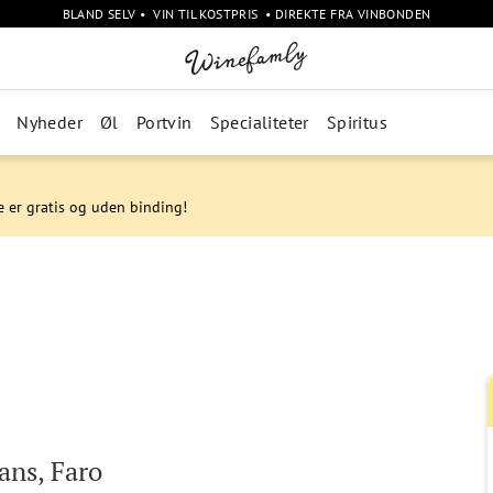
BLAND SELV • VIN TIL KOSTPRIS • DIREKTE FRA VINBONDEN
Nyheder
Øl
Portvin
Specialiteter
Spiritus
e er gratis og uden binding!
ns, Faro