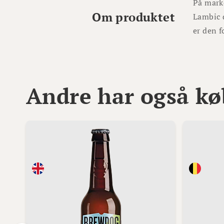
På marke
Om produktet
Lambic d
er den f
Andre har også kø