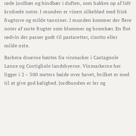
røde jordbær og hindbær i duften, som bakkes op af lidt
krydrede noter. I munden er vinen silkeblød med frisk
frugtsyre og milde tanniner. I munden kommer der flere
noter af sorte frugter som blommer og brombær. En flot
rødvin der passer godt til pastaretter, risotto eller
milde oste.
Barbera druerne høstes fra vinmarker i Castagnole
Lanze og Costigliole landsbyerne. Vinmarkerne her
ligger i 2 – 300 meters højde over havet, hvilket er med
til at give god kølighed. Jordbunden er ler og
kalkholdig, hvilket giver god dræning for vinstokkene.
Gæringen foretages i ståltanke under 25 grader, for at
fremelske den rene røde frugt.
Der benyttes kun den lokale gær under fremstillingen,
hvilket giver en flot balance i vinen som Luca Bosio