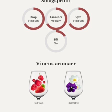
Smagsprofil
Krop
Tanniner
Syre
Medium
Medium
Medium
Stil
Tør
Vinens aromaer
Rød frugt
Blomstret