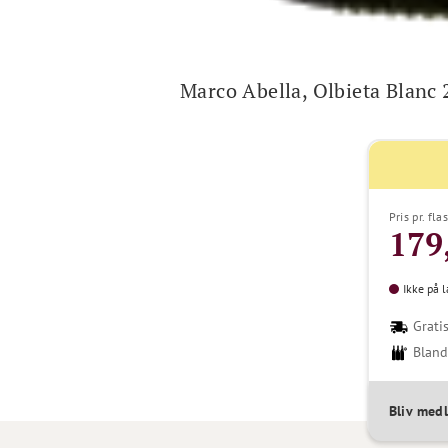
Marco Abella, Olbieta Blanc
Pris pr. fla
179
Ikke på l
Gratis
Bland
Bliv med