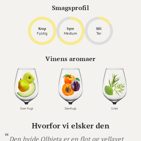
Smagsprofil
Krop
Syre
Stil
Fyldig
Medium
Tør
Vinens aromaer
Grøn frugt
Stenfrugt
Urtet
Hvorfor vi elsker den
Den hvide Olbieta er en flot og vellavet