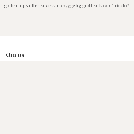
gode chips eller snacks i uhyggelig godt selskab. Tør du?
Om os
Om Winefamly
Bliv medlem
Hjælp
Job hos Winefamly
Åbningstider kundeservice
Tip os om en vin
Marketing
Tilmeld nyhedsbrev