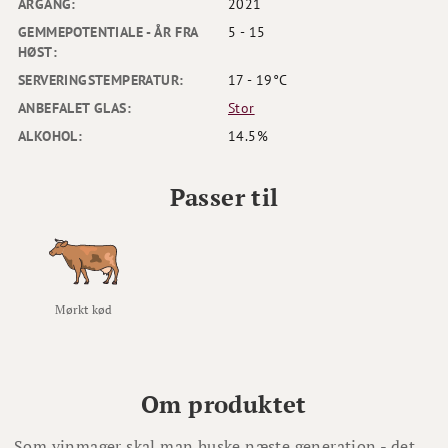
ÅRGANG:
2021
GEMMEPOTENTIALE - ÅR FRA
5 - 15
HØST:
SERVERINGSTEMPERATUR:
17 - 19°C
ANBEFALET GLAS:
Stor
ALKOHOL:
14.5%
Passer til
Mørkt kød
Om produktet
Som vinmager skal man huske næste generation - det