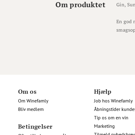
Om produktet
Gin, Su
En god m
smagsop
Om os
Hjælp
Om Winefamly
Job hos Winefamly
Bliv medlem
Åbningstider kunde
Tip os om en vin
Betingelser
Marketing
Tilmeld nyhedsbrev