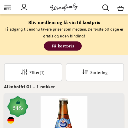
M
Bliv medlem og få vin til kostpris
Få adgang til endnu lavere priser som medlem. De første 30 dage er
gratis og uden binding!
Få kostpris
Filter
(1)
Sortering
Alkoholfri Øl
–
1
rækker
54%