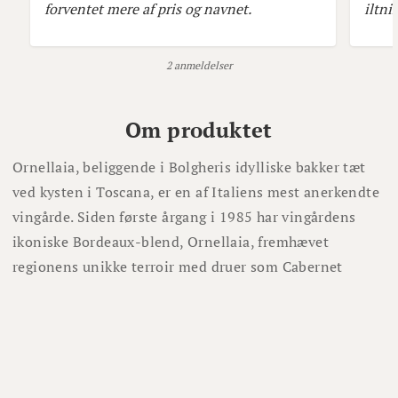
forventet mere af pris og navnet.
iltni
2 anmeldelser
Om produktet
Ornellaia, beliggende i Bolgheris idylliske bakker tæt
ved kysten i Toscana, er en af Italiens mest anerkendte
vingårde. Siden første årgang i 1985 har vingårdens
ikoniske Bordeaux-blend, Ornellaia, fremhævet
regionens unikke terroir med druer som Cabernet
Sauvignon, Merlot, Cabernet Franc og Petit Verdot.
Ornellaia blev grundlagt af Lodovico Antinori – nevø til
Mario Incisa della Rocchetta, grundlæggeren af
Sassicaia, som først introducerede Super Toscan-stilen.