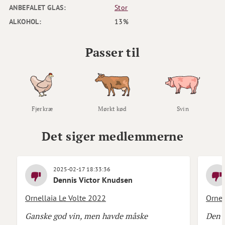
ANBEFALET GLAS:
Stor
ALKOHOL:
13%
Passer til
Fjerkræ
Mørkt kød
Svin
Det siger medlemmerne
2025-02-17 18:33:36
Dennis Victor Knudsen
Ornellaia Le Volte 2022
Ornel
Ganske god vin, men havde måske
Den v