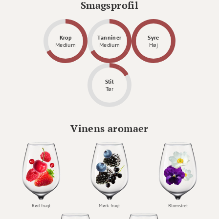
Smagsprofil
Krop
Tanniner
Syre
Medium
Medium
Høj
Stil
Tør
Vinens aromaer
Rød frugt
Mørk frugt
Blomstret