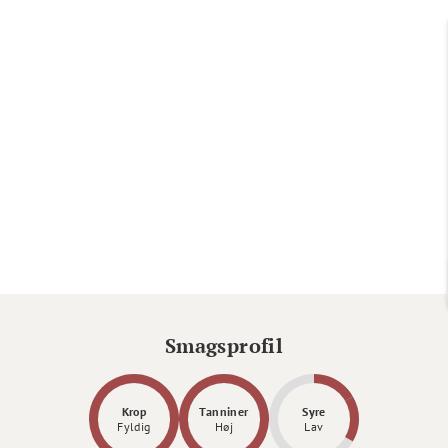
Smagsprofil
Krop
Tanniner
Syre
Fyldig
Høj
Lav