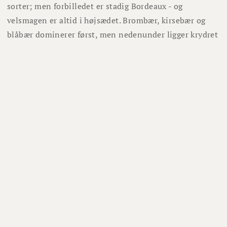
sorter; men forbilledet er stadig Bordeaux - og
velsmagen er altid i højsædet. Brombær, kirsebær og
blåbær dominerer først, men nedenunder ligger krydret
fadpræg med tobak, vanilje, peber og stjerneanis.
Server ved 16-18°C i store rødvinsglas. Drik til
okseculotte.
Lignende vine