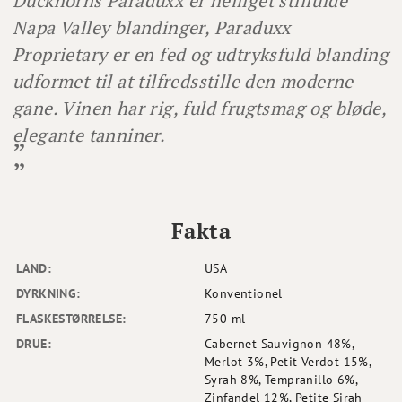
Duckhorns Paraduxx er helliget stilfulde
Napa Valley blandinger, Paraduxx
Proprietary er en fed og udtryksfuld blanding
udformet til at tilfredsstille den moderne
gane. Vinen har rig, fuld frugtsmag og bløde,
elegante tanniner.
Fakta
LAND:
USA
DYRKNING:
Konventionel
FLASKESTØRRELSE:
750 ml
DRUE:
Cabernet Sauvignon 48%,
Merlot 3%, Petit Verdot 15%,
Syrah 8%, Tempranillo 6%,
Zinfandel 12%, Petite Sirah