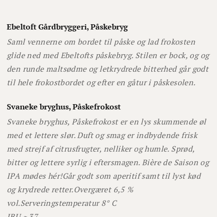
Ebeltoft Gårdbryggeri, Påskebryg
Saml vennerne om bordet til påske og lad frokosten
glide ned med Ebeltofts påskebryg. Stilen er bock, og og
den runde maltsødme og letkrydrede bitterhed går godt
til hele frokostbordet og efter en gåtur i påskesolen.
Svaneke bryghus, Påskefrokost
Svaneke bryghus, Påskefrokost er en lys skummende øl
med et lettere slør. Duft og smag er indbydende frisk
med strejf af citrusfrugter, nelliker og humle. Sprød,
bitter og lettere syrlig i eftersmagen. Bière de Saison og
IPA mødes hér!
Går godt som aperitif samt til lyst kød
og krydrede retter.
Overgæret 6,5 %
vol.
Serveringstemperatur 8° C
IBU ~ 37