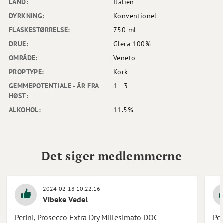
LAND:
Italien
DYRKNING:
Konventionel
FLASKESTØRRELSE:
750 ml
DRUE:
Glera 100%
OMRÅDE:
Veneto
PROPTYPE:
Kork
GEMMEPOTENTIALE - ÅR FRA
1 - 3
HØST:
ALKOHOL:
11.5%
Det siger medlemmerne
2024-02-18 10:22:16
Vibeke Vedel
Perini, Prosecco Extra Dry Millesimato DOC
Per