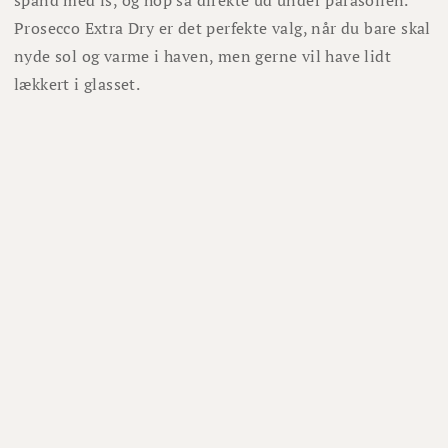
spand med is, og hop så direkte ud under parasollen.
Prosecco Extra Dry er det perfekte valg, når du bare skal
nyde sol og varme i haven, men gerne vil have lidt
lækkert i glasset.
Om os
Om Winefamly
Bliv medlem
Hjælp
Job hos Winefamly
Åbningstider kundeservice