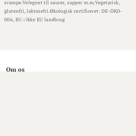
svampe.
Velegnet til saucer, supper m.m.
Vegetarisk,
glutenfri, laktosefri.
Økologisk certificeret: DE-ÖKO-
006, EU-/ikke EU landbrug
Om os
Om Winefamly
Bliv medlem
Hjælp
Job hos Winefamly
Åbningstider kundeservice
Tip os om en vin