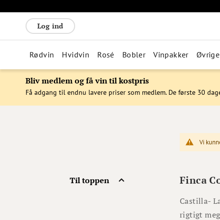
Log ind
Rødvin
Hvidvin
Rosé
Bobler
Vinpakker
Øvrige
Bliv medlem og få vin til kostpris
Få adgang til endnu lavere priser som medlem. De første 30 dag
Vi kunn
Finca C
Til toppen
Castilla- 
rigtigt me