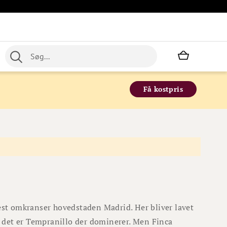
Min indkø
Få kostpris
est omkranser hovedstaden Madrid. Her bliver lavet
g det er Tempranillo der dominerer. Men Finca