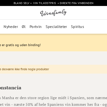
BLAND SELV • VIN TIL KOSTPRIS • DIREKTE FRA VINBONDEN
Nyheder
Øl
Portvin
Specialiteter
Spiritus
e er gratis og uden binding!
e desværre ikke finde nogle produkter
onstancia
La Manha er den store region lige midt i Spanien, som nærm
get vin - næste 50% af hele Spaniens vin kommer her fra - o