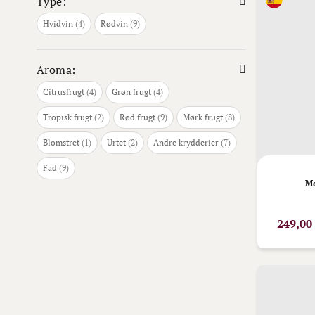
Type:
varer
varer
Hvidvin
4
Rødvin
9
Aroma:
varer
varer
Citrusfrugt
4
Grøn frugt
4
varer
varer
varer
Tropisk frugt
2
Rød frugt
9
Mørk frugt
8
vare
varer
varer
Blomstret
1
Urtet
2
Andre krydderier
7
varer
Fad
9
Mo
249,00