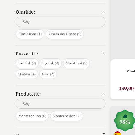
Område:
vare
varer
Rías Baixas
1
Ribera del Duero
9
Passer til:
varer
varer
varer
Fed fisk
2
Lys fisk
4
Mørkt kød
9
Mont
varer
varer
Skaldyr
4
Svin
2
139,00
Producent:
varer
varer
Monteabellón
6
Monteabellon
7
98%