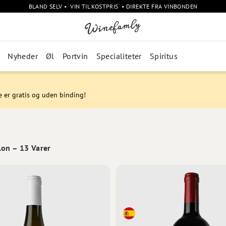
BLAND SELV • VIN TIL KOSTPRIS • DIREKTE FRA VINBONDEN
Nyheder
Øl
Portvin
Specialiteter
Spiritus
e er gratis og uden binding!
lon
–
13
Varer