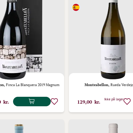
on,
Finca La Blanquera 2019 Magnum
Monteabellon,
Rueda Verdejo
Ikke på lager
0 kr.
129,00 kr.