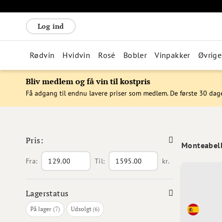
Log ind
Rødvin
Hvidvin
Rosé
Bobler
Vinpakker
Øvrige
Bliv medlem og få vin til kostpris
Få adgang til endnu lavere priser som medlem. De første 30 dag
Pris:
Monteabel
Fra:
Til:
kr.
Lagerstatus
varer
varer
På lager
7
Udsolgt
6