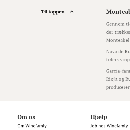
Montea
Til toppen
Gennem tid
der trækker
Monteabell
Nava de Roa
tiders vin
García-fam
Rioja og Ru
producerer
Om os
Hjælp
Om Winefamly
Job hos Winefamly