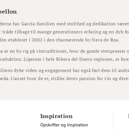
bellon
erne har García-familien med stolthed og dedikation været
 tråde tilbage til mange generationers erfaring og en dyb fo
ón etableret i 2002 i den charmerende by Nava de Roa.
 er en by rig på vintraditioner, hvor de gamle stenpresser o
produktion. Ligesom i hele Ribera del Duero regionen, er byen
iliens dybe viden og engagement har også ført dem til and
eda. Uanset hvor de er, stråler deres passion for vin og der
.
Inspiration
Opskrifter og inspiration