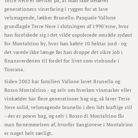
Terre Nere er beviset på, at man ikke behøver
generationers vinerfaring i ryggen for at lave
velsmagende, lækker Brunello. Pasquale Vallone
grundlagde Terre Nere i slutningen af 1990’erne, hvor
han forelskede sig i det vilde uspolerede område sydøst
for Montalcino by, hvor han købte 10 hektar jord - og
det varede ikke længe før han droppe det sikre job i
finansverdenen til fordel for livet som vinbonde i
Toscana.
Siden 2002 har familien Vallone lavet Brunello og
Rosso Montalcino - og selv om hverken vinmarker eller
vinkælder har flere generationer bag sig, så laver Terre
Nere solid, velsmagende brunello i den lidt kraftige stil
- der er power bag, og selv i Rosso di Montalcino får
man fornemmelsen af, hvorfor Sangiovese i Montalcino
er noget helt særligt.