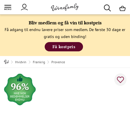
M
Bliv medlem og få vin til kostpris
Få adgang til endnu lavere priser som medlem. De første 30 dage er
gratis og uden binding!
Få kostpris
Hvidvin
Frankrig
Provence
96%
IKKE NOK
BEDØMMELSER
ENDNU