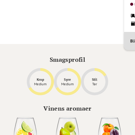
Bl
Smagsprofil
Krop
Syre
Stil
Medium
Medium
Tør
Vinens aromaer