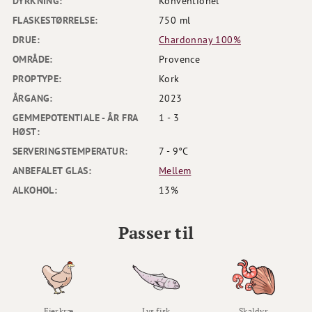
DYRKNING:
Konventionel
FLASKESTØRRELSE:
750 ml
DRUE:
Chardonnay 100%
OMRÅDE:
Provence
PROPTYPE:
Kork
ÅRGANG:
2023
GEMMEPOTENTIALE - ÅR FRA
1 - 3
HØST:
SERVERINGSTEMPERATUR:
7 - 9°C
ANBEFALET GLAS:
Mellem
ALKOHOL:
13%
Passer til
Fjerkræ
Lys fisk
Skaldyr