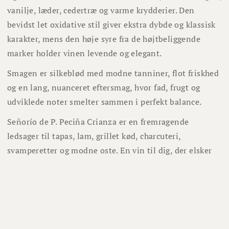
vanilje, læder, cedertræ og varme krydderier. Den
bevidst let oxidative stil giver ekstra dybde og klassisk
karakter, mens den høje syre fra de højtbeliggende
marker holder vinen levende og elegant.
Smagen er silkeblød med modne tanniner, flot friskhed
og en lang, nuanceret eftersmag, hvor fad, frugt og
udviklede noter smelter sammen i perfekt balance.
Señorío de P. Peciña Crianza er en fremragende
ledsager til tapas, lam, grillet kød, charcuteri,
svamperetter og modne oste. En vin til dig, der elsker
autentisk Rioja med traditionel stil og masser af
personlighed.
Tidligere årgange har modtaget op til 93 point fra The
Wine Advocate, mens Master of Wine Tim Atkin har
kaldt Peciñas lagrede Crianza-vine for nogle af verdens