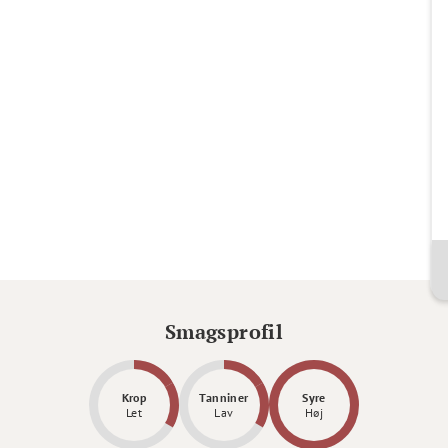
Smagsprofil
Krop
Tanniner
Syre
Let
Lav
Høj