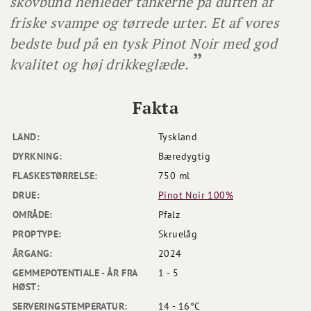
skovbund henleder tankerne på duften af
friske svampe og tørrede urter. Et af vores
bedste bud på en tysk Pinot Noir med god
kvalitet og høj drikkeglæde.
Fakta
LAND:
Tyskland
DYRKNING:
Bæredygtig
FLASKESTØRRELSE:
750 ml
DRUE:
Pinot Noir 100%
OMRÅDE:
Pfalz
PROPTYPE:
Skruelåg
ÅRGANG:
2024
GEMMEPOTENTIALE - ÅR FRA
1 - 5
HØST:
SERVERINGSTEMPERATUR:
14 - 16°C