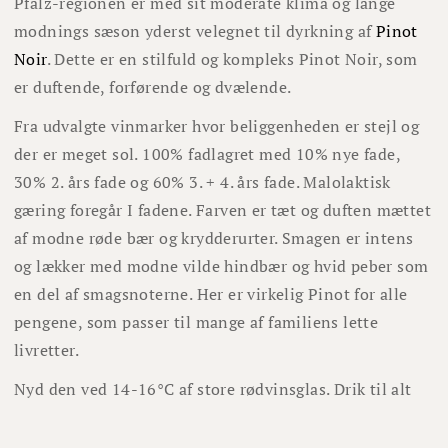
Pfalz-regionen er med sit moderate klima og lange
modnings sæson yderst velegnet til dyrkning af
Pinot
Noir
. Dette er en stilfuld og kompleks Pinot Noir, som
er duftende, forførende og dvælende.
Fra udvalgte vinmarker hvor beliggenheden er stejl og
der er meget sol. 100% fadlagret med 10% nye fade,
30% 2. års fade og 60% 3. + 4. års fade. Malolaktisk
gæring foregår I fadene. Farven er tæt og duften mættet
af modne røde bær og krydderurter. Smagen er intens
og lækker med modne vilde hindbær og hvid peber som
en del af smagsnoterne. Her er virkelig Pinot for alle
pengene, som passer til mange af familiens lette
livretter.
Nyd den ved 14-16°C af store rødvinsglas. Drik til alt
fra kylling til laks og grøntsags-lasagne.