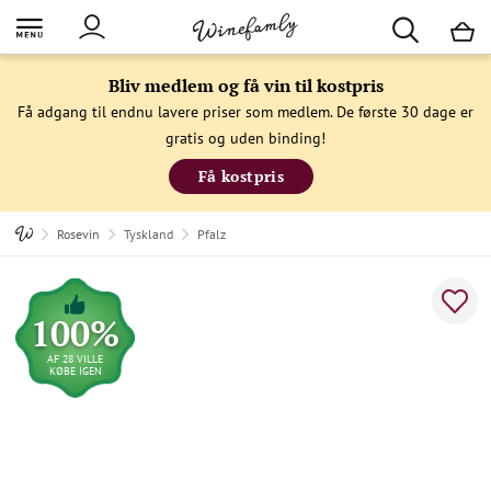
M
Bliv medlem og få vin til kostpris
Få adgang til endnu lavere priser som medlem. De første 30 dage er
gratis og uden binding!
Få kostpris
Rosevin
Tyskland
Pfalz
100%
AF 28 VILLE
KØBE IGEN