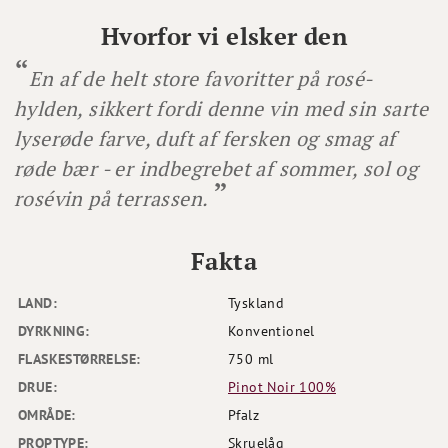
Hvorfor vi elsker den
En af de helt store favoritter på rosé-
hylden, sikkert fordi denne vin med sin sarte
lyserøde farve, duft af fersken og smag af
røde bær - er indbegrebet af sommer, sol og
rosévin på terrassen.
Fakta
LAND:
Tyskland
DYRKNING:
Konventionel
FLASKESTØRRELSE:
750 ml
DRUE:
Pinot Noir 100%
OMRÅDE:
Pfalz
PROPTYPE:
Skruelåg