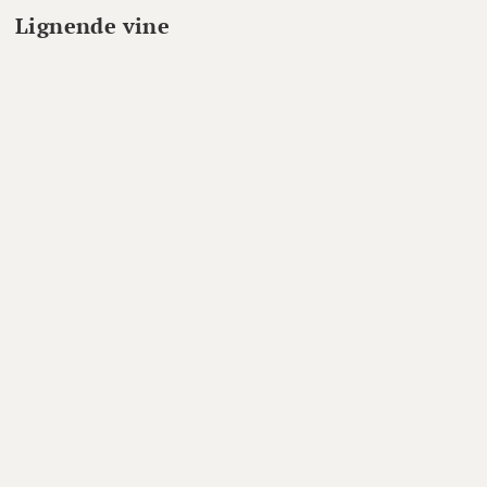
Lignende vine
Candidato,
Tempranillo Rosé 2024