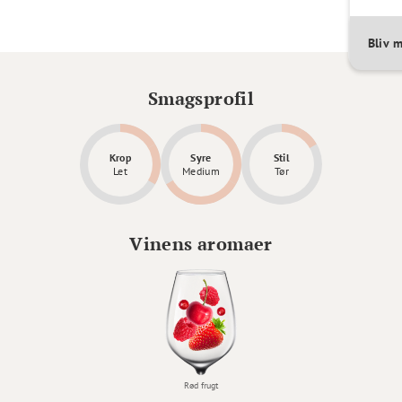
Bliv 
Smagsprofil
Krop
Syre
Stil
Let
Medium
Tør
Vinens aromaer
Rød frugt