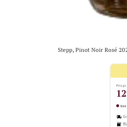
Stepp, Pinot Noir Rosé 20
Pris pr
12
Ikke
Gr
Bl