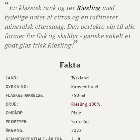
En klassisk rank og tør
Riesling
med
tydelige noter af citrus og en raffineret
mineralsk eftersmag. Den perfekte vin til alle
former for fisk og skaldyr - ganske enkelt et
godt glas frisk Riesling!
Fakta
LAND:
Tyskland
DYRKNING:
Konventionel
FLASKESTØRRELSE:
750 ml
DRUE:
Riesling 100%
OMRÅDE:
Pfalz
PROPTYPE:
Skruelåg
ÅRGANG:
2022
GEMMEPOTENTIALE - ÅR FRA
2 - 8