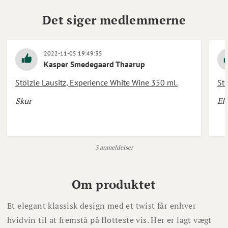
Det siger medlemmerne
2022-11-05 19:49:35
Kasper Smedegaard Thaarup
Stölzle Lausitz, Experience White Wine 350 ml.
Stö
Skur
Ele
3 anmeldelser
Om produktet
Et elegant klassisk design med et twist får enhver
hvidvin til at fremstå på flotteste vis. Her er lagt vægt