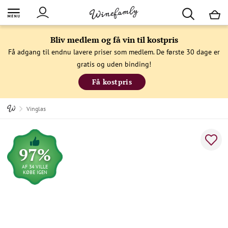
M
Bliv medlem og få vin til kostpris
Få adgang til endnu lavere priser som medlem. De første 30 dage er
gratis og uden binding!
Få kostpris
Vinglas
97%
AF 34 VILLE
KØBE IGEN