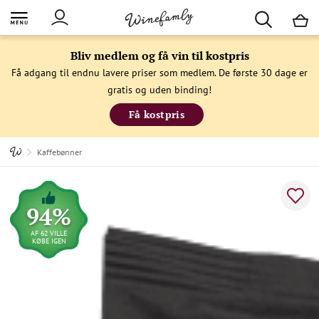
M
Bliv medlem og få vin til kostpris
Få adgang til endnu lavere priser som medlem. De første 30 dage er
gratis og uden binding!
Få kostpris
Kaffebønner
94%
AF 62 VILLE
KØBE IGEN