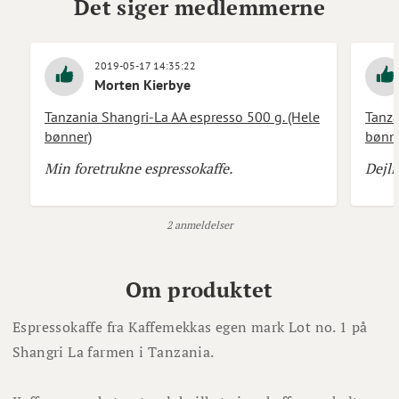
Det siger medlemmerne
2019-05-17 14:35:22
Morten Kierbye
Tanzania Shangri-La AA espresso 500 g. (Hele
Tanza
bønner)
bønne
Min foretrukne espressokaffe.
Dejli
2 anmeldelser
Om produktet
Espressokaffe fra Kaffemekkas egen mark Lot no. 1 på
Shangri La farmen i Tanzania.