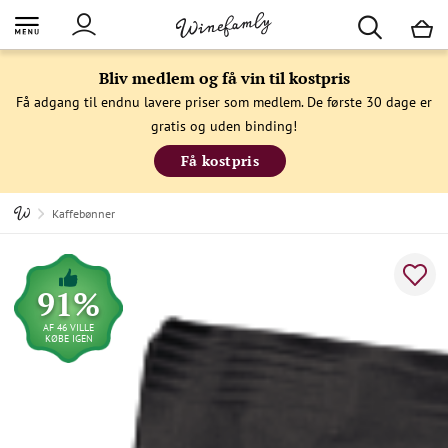
M
Bliv medlem og få vin til kostpris
Få adgang til endnu lavere priser som medlem. De første 30 dage er
gratis og uden binding!
Få kostpris
Kaffebønner
91%
AF 46 VILLE
KØBE IGEN